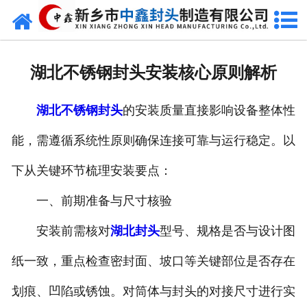
网站首页
走进我们
湖北不锈钢封头安装核心原则解析
新闻动态
湖北不锈钢封头
的安装质量直接影响设备整体性
产品中心
能，需遵循系统性原则确保连接可靠与运行稳定。以
荣誉资质
下从关键环节梳理安装要点：
生产现场
一、前期准备与尺寸核验
成功案例
安装前需核对
湖北封头
型号、规格是否与设计图
纸一致，重点检查密封面、坡口等关键部位是否存在
视频中心
划痕、凹陷或锈蚀。对筒体与封头的对接尺寸进行实
发货现场