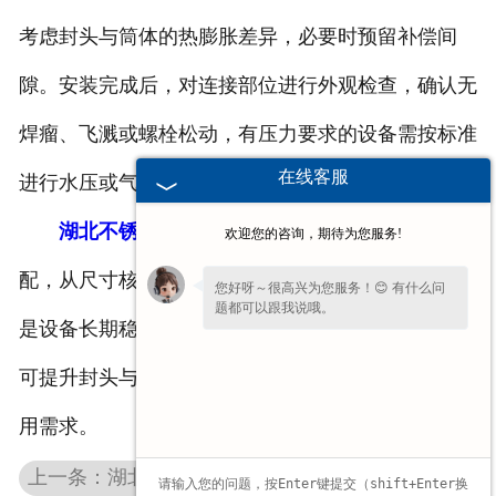
考虑封头与筒体的热膨胀差异，必要时预留补偿间
隙。安装完成后，对连接部位进行外观检查，确认无
焊瘤、飞溅或螺栓松动，有压力要求的设备需按标准
在线客服
进行水压或气密试验，确保无泄漏问题。
湖北不锈钢封头
的安装需兼顾细节把控与整体适
欢迎您的咨询，期待为您服务!
配，从尺寸核验到密封工艺，每个环节的规范操作都
您好呀～很高兴为您服务！😊 有什么问
题都可以跟我说哦。
是设备长期稳定运行的基础。通过严谨的过程控制，
可提升封头与设备的协同性能，满足不同工况下的使
用需求。
上一条：湖北椭圆封头应用全攻略：五大要点确保设备稳健运行