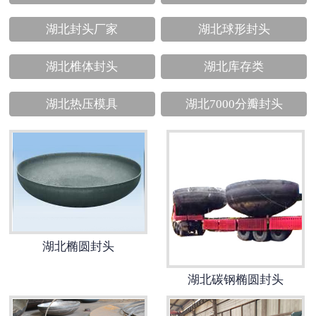
诚聘英才
湖北封头厂家
湖北球形封头
联系我们
湖北椎体封头
湖北库存类
湖北热压模具
湖北7000分瓣封头
湖北椭圆封头
湖北碳钢椭圆封头