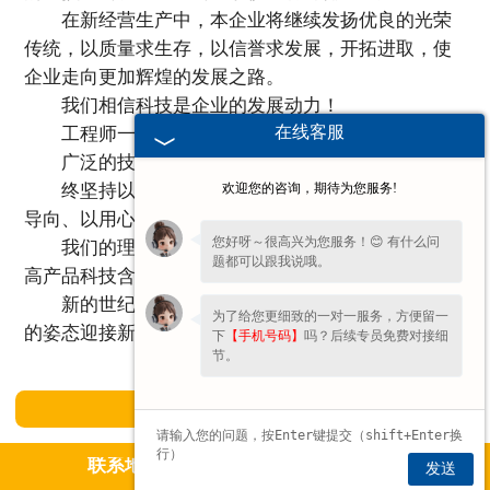
在新经营生产中，本企业将继续发扬优良的光荣
传统，以质量求生存，以信誉求发展，开拓进取，使
企业走向更加辉煌的发展之路。
我们相信科技是企业的发展动力！
在线客服
工程师一直致力于新产品的开发！
广泛的技术交流促进了科技进步！
终坚持以质量为生命、以管理为根本、以市场为
欢迎您的咨询，期待为您服务!
导向、以用心服务的经营理念赢得市场！
您好呀～很高兴为您服务！😊 有什么问
我们的理想是团结、奉献、务实的工作作风，提
题都可以跟我说哦。
高产品科技含金量，确保每一位用户都心满意足！
新的世纪，公司总经理梁艳振将携全体员工以新
为了给您更细致的一对一服务，方便留一
的姿态迎接新的挑战！
下
【手机号码】
吗？后续专员免费对接细
节。
咨询热线：18613741319
联系地址：新乡市平原新区马井开发区
发送