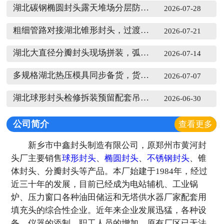
湖北碳钢椭圆封头露天堆场分层防护垫层
2026-07-28
粗细管路对接湖北锥形封头，过渡配件怎么匹配锥段斜度
2026-07-21
湖北大直径分瓣封头现场拼装，弧形工装如何贴合瓣片
2026-07-14
多规格湖北热压模具同步备货，货架分层怎么规划摆放
2026-07-07
湖北球形封头检修拆装预留配套吊装支撑点位
2026-06-30
公司简介
查看更多
新乡市中鑫封头制造有限公司，原郑州市黄河封
头厂主要销售
球形封头
、
椭圆封头
、
不锈钢封头
、锥
体封头、分瓣封头等产品。本厂始建于1984年，经过
近三十年的发展，目前已经成为电站辅机、工业锅
炉、压力窗口各种油田储运和无塔供水器厂家配套用
填充头的综合性企业。近年来企业发展迅猛，各种设
备、仪器的添制，职工人员的增加，原有厂区已无法