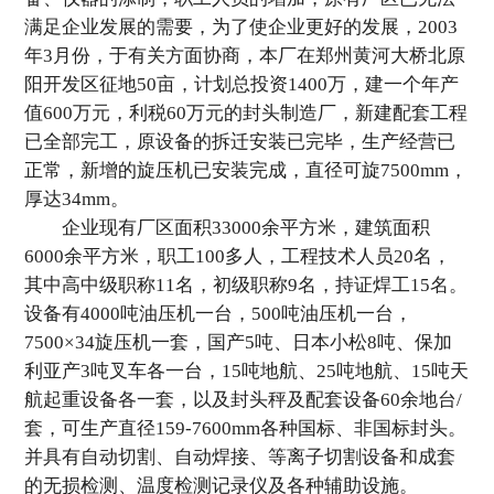
满足企业发展的需要，为了使企业更好的发展，2003
年3月份，于有关方面协商，本厂在郑州黄河大桥北原
阳开发区征地50亩，计划总投资1400万，建一个年产
值600万元，利税60万元的封头制造厂，新建配套工程
已全部完工，原设备的拆迁安装已完毕，生产经营已
正常，新增的旋压机已安装完成，直径可旋7500mm，
厚达34mm。
企业现有厂区面积33000余平方米，建筑面积
6000余平方米，职工100多人，工程技术人员20名，
其中高中级职称11名，初级职称9名，持证焊工15名。
设备有4000吨油压机一台，500吨油压机一台，
7500×34旋压机一套，国产5吨、日本小松8吨、保加
利亚产3吨叉车各一台，15吨地航、25吨地航、15吨天
航起重设备各一套，以及封头秤及配套设备60余地台/
套，可生产直径159-7600mm各种国标、非国标封头。
并具有自动切割、自动焊接、等离子切割设备和成套
的无损检测、温度检测记录仪及各种辅助设施。