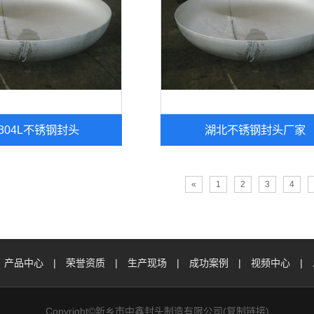
304L不锈钢封头
湖北不锈钢封头厂家
«
1
2
3
4
产品中心
|
荣誉资质
|
生产现场
|
成功案例
|
视频中心
|
Copyright©新乡市中鑫封头制造有限公司(
复制链接
)