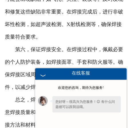
和修复这些缺陷非常重要。在焊接完成后，进行非破
坏性检测，如超声波检测、X射线检测等，确保焊接
质量符合要求。
第六，保证焊接安全。在焊接过程中，佩戴必要
的个人防护装备，如焊接面罩、手套和防火服等。确
在线客服
保焊接区域周围没有易燃物质，提供良好的通风条
件，以减少焊接产生的有害气体和烟雾的影响。
欢迎您的咨询，期待为您服务!
总之，焊接球形封头需要严格控制焊接参数、注
您好呀～很高兴为您服务！😊 有什么问
题都可以跟我说哦。
意焊接质量和安全性。通过准备工作、选择合适的焊
接方法和材料、控制焊接变形、及时修复焊接缺陷以