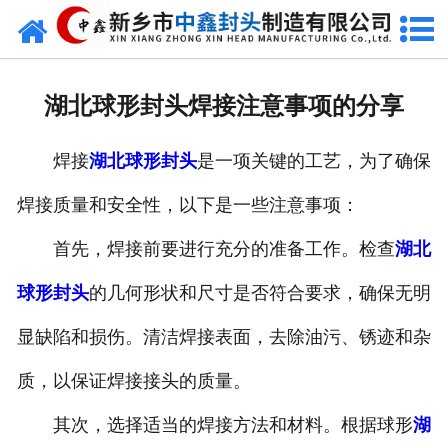
网站首页
走进我们
湖北球形封头焊接注意事项的分享
新闻动态
焊接
湖北球形封头
是一项关键的工艺，为了确保
产品中心
焊接质量和安全性，以下是一些注意事项：
荣誉资质
首先，焊接前要进行充分的准备工作。检查
湖北
生产现场
球形封头
的几何形状和尺寸是否符合要求，确保无明
成功案例
显缺陷和损伤。清洁焊接表面，去除油污、锈迹和杂
质，以保证焊接接头的质量。
视频中心
其次，选择适当的焊接方法和材料。根据球形
湖
发货现场