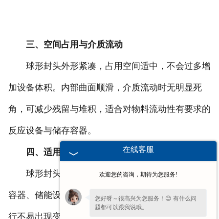
三、空间占用与介质流动
球形封头外形紧凑，占用空间适中，不会过多增
加设备体积。内部曲面顺滑，介质流动时无明显死
角，可减少残留与堆积，适合对物料流动性有要求的
反应设备与储存容器。
在线客服
四、适用场景与长期表现
球形封头多用于石油、化工、电力等行业的高压
欢迎您的咨询，期待为您服务!
容器、储能设备、反应装置。结构强度充足，长期运
您好呀～很高兴为您服务！😊 有什么问
题都可以跟我说哦。
行不易出现变形、疲劳损伤，维护简单。中鑫可根据