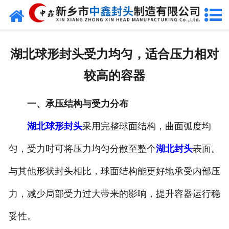
网站首页
走进我们
湖北球形封头受力均匀，适合压力相对
新闻动态
较高的容器
产品中心
一、承压结构与受力分布
荣誉资质
湖北球形封头
采用完整球面结构，曲面弧度均
生产现场
匀，受力时可将压力均匀分散至整个
湖北封头
表面。
成功案例
与其他形状封头相比，球面结构能更好地承受内部压
力，减少局部受力过大带来的影响，提升容器运行稳
视频中心
妥性。
发货现场