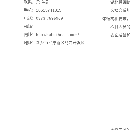
联系：梁艳振
湖北椭圆
手机：18613741319
选择合适的无
电话：0373-7595969
体结构和要求
邮箱：
检测人员的资
网址：http://hubei.hnzxft.com/
表面准备和清
地址：新乡市平原新区马井开发区