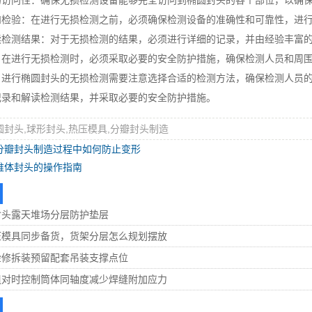
问性：确保无损检测设备能够完全访问到椭圆封头的各个部位，以确保
验：在进行无损检测之前，必须确保检测设备的准确性和可靠性，进行
测结果：对于无损检测的结果，必须进行详细的记录，并由经验丰富的
进行无损检测时，必须采取必要的安全防护措施，确保检测人员和周围
行椭圆封头的无损检测需要注意选择合适的检测方法，确保检测人员的
记录和解读检测结果，并采取必要的安全防护措施。
圆封头,球形封头,热压模具,分瓣封头制造
分瓣封头制造过程中如何防止变形
椎体封头的操作指南
封头露天堆场分层防护垫层
压模具同步备货，货架分层怎么规划摆放
检修拆装预留配套吊装支撑点位
组对时控制筒体同轴度减少焊缝附加应力