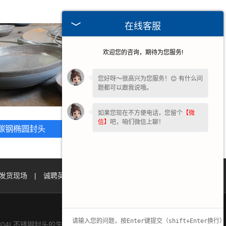
在线客服
欢迎您的咨询，期待为您服务!
您好呀～很高兴为您服务！😊 有什么问
题都可以跟我说哦。
如果您现在不方便电话，您留个
【微
信】
吧，咱们微信上聊！
湖北不锈钢椭圆封头
碳钢椭圆封头
发货现场
|
诚聘英才
|
联系我们
|
04L不锈钢封头的生产与加工,欢迎致电咨询.