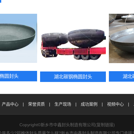
椭圆封头
湖北
湖北碳钢椭圆封头
产品中心
|
荣誉资质
|
生产现场
|
成功案例
|
视频中心
|
Copyright©新乡市中鑫封头制造有限公司(
复制链接
)
价是多少?铝椎体封头质量怎么样?新乡市中鑫封头制造有限公司专门承接3