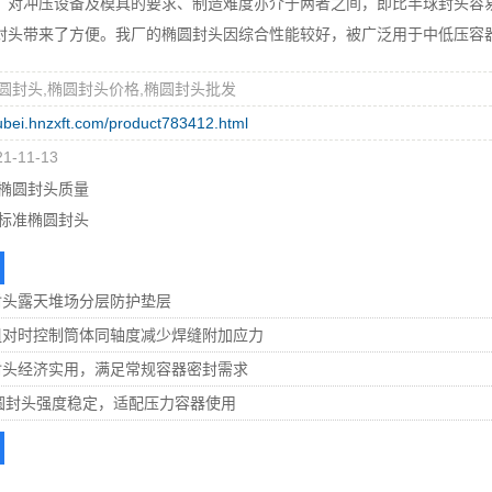
，对冲压设备及模具的要求、制造难度亦介于两者之间，即比半球封头容
封头带来了方便。我厂的椭圆封头因综合性能较好，被广泛用于中低压容
圆封头,椭圆封头价格,椭圆封头批发
hubei.hnzxft.com/product783412.html
-11-13
椭圆封头质量
标准椭圆封头
封头露天堆场分层防护垫层
组对时控制筒体同轴度减少焊缝附加应力
封头经济实用，满足常规容器密封需求
椭圆封头强度稳定，适配压力容器使用