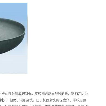
直段两部分组成的封头。旋转椭圆球面母线的长、短轴之比为
封头
，但优于碟形封头。由于椭圆封头的深度介于半球形和