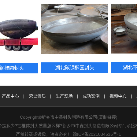
湖北
湖北碳钢椭圆封头
钢椭圆封头
产品中心
|
荣誉资质
|
生产现场
|
成功案例
|
视频中心
|
Copyright©新乡市中鑫封头制造有限公司(
复制链接
)
价是多少?铝椎体封头质量怎么样?新乡市中鑫封头制造有限公司专门承接3
严禁转载或镜像，违者必究！
豫ICP备2021034535号-1