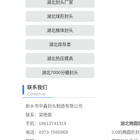
湖北封头厂家
湖北球形封头
湖北椎体封头
湖北库存类
湖北热压模具
湖北7000分瓣封头
联系我们
Contact us
新乡市中鑫封头制造有限公司
联系：梁艳振
手机：18613741319
湖北椭圆
电话：0373-7595969
2.0的椭圆形