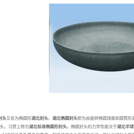
封头
又名为椭圆形
湖北封头
、
湖北椭圆封头
即为由旋转椭圆球面和圆筒形
封头，习惯上称为
湖北标准椭圆形封头
。椭圆封头的力学性能次于
湖北半球