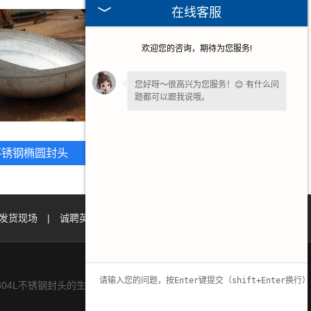
在线客服
欢迎您的咨询，期待为您服务!
您好呀～很高兴为您服务！😊 有什么问
题都可以跟我说哦。
不锈钢椭圆封头
湖北碳钢椭圆封头
发货现场
|
诚聘英才
|
联系我们
|
04L不锈钢封头的生产与加工,欢迎致电咨询.