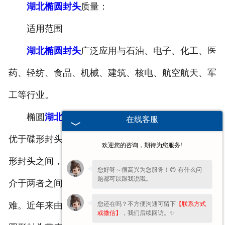
湖北椭圆封头
质量：
适用范围
湖北椭圆封头
广泛应用与石油、电子、化工、医
药、轻纺、食品、机械、建筑、核电、航空航天、军
工等行业。
椭圆
湖北封头
的力学性能次于
湖北半球封头
，但
在线客服
优于碟形封头。由于椭圆封头的深度介于半球形和碟
欢迎您的咨询，期待为您服务!
形封头之间，对冲压设备及模具的要求、制造难度亦
您好呀～很高兴为您服务！😊 有什么问
题都可以跟我说哦。
介于两者之间，即比半球封头容易，比碟形封头困
您还在吗？不方便沟通可留下
【联系方式
难。近年来由于采用旋压制造工艺，为制造大直径椭
或微信】
，我们后续回访。✨