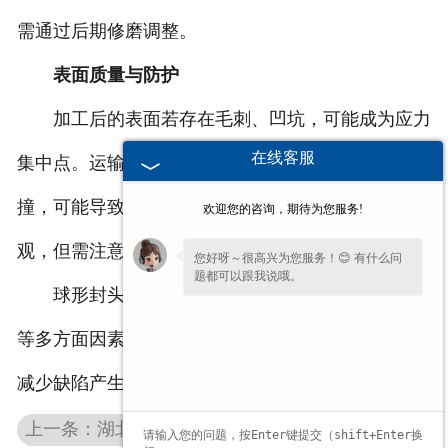
需通过后期修磨调整。
表面质量与防护
加工后的表面若存在毛刺、凹坑，可能成为应力
在线客服
集中点。运输或存储过程中防护不当，如与硬物碰
撞，可能导致局部变形。涂层处理不均匀可能影响外
欢迎您的咨询，期待为您服务!
观，但需注意避免使用特定词汇描述防护效果。
您好呀～很高兴为您服务！😊 有什么问
题都可以跟我说哦。
球形封头的生产需兼顾材料、工艺、设备与环境
等多方面因素，通过精细化流程管理与质量检测，可
减少缺陷产生，保障产品性能的稳定性。
上一条：湖北不锈钢封头的多元分类与功能适配