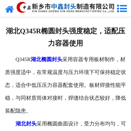
网站首页
走进我们
湖北Q345R椭圆封头强度稳定，适配压
新闻动态
力容器使用
产品中心
Q345R
湖北椭圆封头
采用容器专用板材制作，材
荣誉资质
质强度适中，在常规温度与压力环境下可保持稳定状
生产现场
态，适合中低压压力容器配套使用。板材焊接性能平
成功案例
稳，与同材质筒体对接时，焊缝结合状态较好，降低
装配隐患。
视频中心
湖北封头
采用椭圆曲面设计，受力分布均匀，可
发货现场