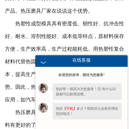
产品。热压磨具厂家在说说这个优势。
热塑性成型模具具有密度低、韧性好、抗冲击性
好、耐水、溶剂性能好、成本低等特点，原材料保存
方便，生产效率高，生产过程能耗低。用热塑性复合
在线客服
材料代替热固性复合材料，不但可以降低重量、成
本，提高生产效率，节约能源，而且符合行业的趋
欢迎您的咨询，期待为您服务!
势。因此，热塑性成型模具也开始得到越来越广泛的
您好呀～很高兴为您服务！😊 有什么问
题都可以跟我说哦。
应用，如汽车工业。
您的
【手机】
多少？我稍后让业务经理给
热压磨具厂家讲解的这些，希望大家对热塑性塑
您回电话！
料有更好的了解。