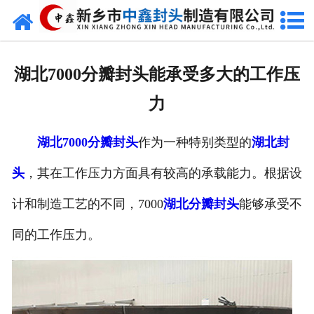
网站首页
走进我们
湖北7000分瓣封头能承受多大的工作压
新闻动态
力
产品中心
湖北7000分瓣封头
作为一种特别类型的
湖北封
荣誉资质
头
，其在工作压力方面具有较高的承载能力。根据设
生产现场
计和制造工艺的不同，7000
湖北分瓣封头
能够承受不
成功案例
同的工作压力。
视频中心
发货现场