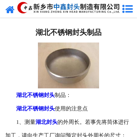
网站首页
湖北椭圆封头
湖北不锈钢封头制品
湖北不锈钢封头
湖北封头厂家
湖北球形封头
湖北椎体封头
湖北不锈钢封头
制品：
湖北库存类
湖北不锈钢封头
使用的注意点
湖北热压模具
1、测量
湖北封头
的外周长。若事先将筒体进行
湖北7000分瓣封头
加工，请向生产工厂询问预定封头外周长的尺寸；