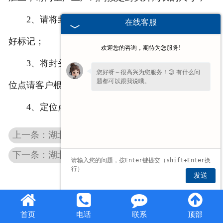
2、请将封头外周长4等分，并在筒体和封头上做
在线客服
好标记；
欢迎您的咨询，期待为您服务!
3、将封头和筒体进行定位焊接，定位焊接的定
您好呀～很高兴为您服务！😊 有什么问
题都可以跟我说哦。
位点请客户根据直径和板厚自选；
4、定位点定位焊完成后，进行焊接。
上一条：湖北不锈钢封头规格
下一条：湖北直径273不锈钢封头
发送
首页
电话
联系
顶部