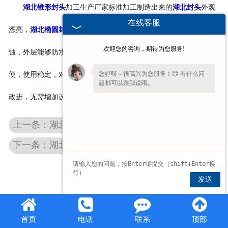
湖北锥形封头
加工生产厂家标准加工制造出来的
湖北封头
外观
在线客服
漂亮，
湖北椭圆封头
内部结构稳定性高，可以耐多种化学介质的侵
欢迎您的咨询，期待为您服务!
蚀，外层能够防水、防锈，封头使用寿命延长3-5倍，封头连接方
您好呀～很高兴为您服务！😊 有什么问
便，使用稳定，对环境减少污染，而且可以在现有的生产厂家进行
题都可以跟我说哦。
改进，无需增加设备，经济实用，推广性强，适合大规模生产。
上一条：湖北标准锥形封头
下一条：湖北锥形封头
发送
首页
电话
联系
顶部