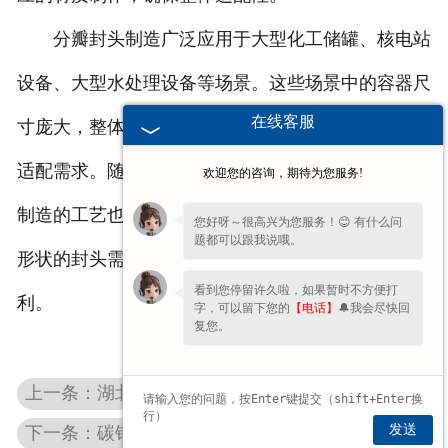
分瓣封头制造广泛应用于大型化工储罐、核电站
设备、大型水处理设备等场景。这些场景中的容器尺
在线客服
寸庞大，整体封头难以实现，分瓣制造的方式能精准
适配需求。随着大型工业设备的不断发展，分瓣封头
欢迎您的咨询，期待为您服务!
制造的工艺也在不断优化，能适配更大尺寸、更复杂
您好呀～很高兴为您服务！😊 有什么问
题都可以跟我说哦。
形状的封头需求，为大型设备的生产与安装提供便
看到您停留许久啦，如果暂时不方便打
利。
字，可以留下您的
【电话】
🔔我会尽快回
复您。
上一条：湖北热压模具为封头成型提供精准塑形支撑
发送
下一条：碳钢椭圆封头平衡成本与适配性的容器之选