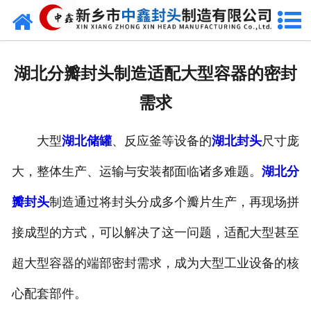
网站首页
走进我们
湖北分瓣封头制造适配大型容器的密封
新闻动态
需求
产品中心
大型
湖北储罐
、反应釜等设备的
湖北封头
尺寸庞
荣誉资质
大，整体生产、运输与安装都面临诸多难题。
湖北分
生产现场
瓣封头
制造通过将封头分成多个瓣片生产，再现场拼
成功案例
接成型的方式，可以解决了这一问题，适配大型甚至
超大型容器的端部密封需求，成为大型工业设备的核
视频中心
心配套部件。
发货现场