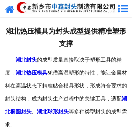
网站首页
走进我们
湖北热压模具为封头成型提供精准塑形
新闻动态
支撑
产品中心
湖北封头
的成型质量直接取决于塑形工具的精
荣誉资质
度，
湖北热压模具
凭借高温塑形的特性，能让金属材
生产现场
料在高温状态下精准贴合模具形状，形成符合要求的
成功案例
封头结构，成为封头生产过程中的关键工具，适配
湖
北椭圆封头
、
湖北球形封头
等多种类型封头的成型需
视频中心
求。
发货现场