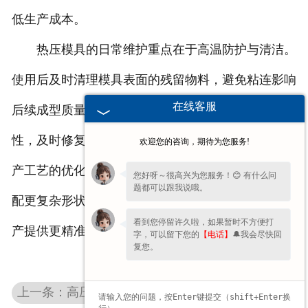
低生产成本。
热压模具的日常维护重点在于高温防护与清洁。
使用后及时清理模具表面的残留物料，避免粘连影响
在线客服
后续成型质量；定期检查模具的高温性能与结构完整
性，及时修复微小损伤，确保塑形精度。随着封头生
欢迎您的咨询，期待为您服务!
产工艺的优化，热压模具的设计也在不断升级，能适
您好呀～很高兴为您服务！😊 有什么问
题都可以跟我说哦。
配更复杂形状、更薄厚度的封头成型需求，为封头生
看到您停留许久啦，如果暂时不方便打
产提供更精准的塑形支撑。
字，可以留下您的
【电话】
🔔我会尽快回
复您。
上一条：高压容器为何优先选用湖北球形封头密封？