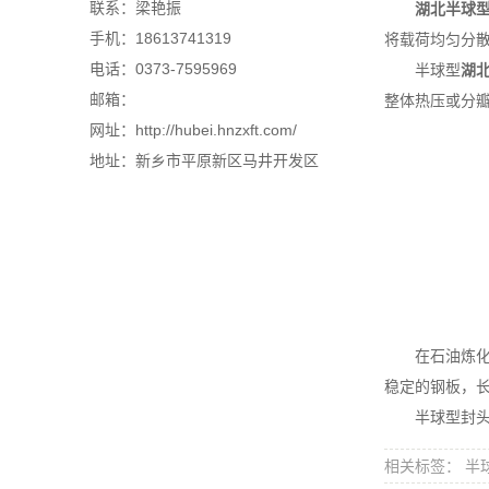
联系：梁艳振
湖北半球
手机：18613741319
将载荷均匀分
电话：0373-7595969
半球型
湖
邮箱：
整体热压或分
网址：http://hubei.hnzxft.com/
地址：新乡市平原新区马井开发区
在石油炼化、
稳定的钢板，
半球型封头占
相关标签： 半