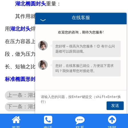
湖北椭圆封头
重量：
其作用就是1.管道到头了，不准备现延伸了，就
在线客服
用
湖北封头
焊到管子上，做为一个末端来使用。2.用
欢迎您的咨询，期待为您服务!
在压力容器上，上下各有一个封头，中间是一个直管
您好呀～很高兴为您服务！😊 有什么问
题都可以跟我说哦。
段，做为压力容器的罐子用。旋转椭圆球面母线的
您好，在线客服已就位，方便说下需求
长、短轴之比为2.0的椭圆形封头，习惯上称为
湖北
吗？我快速帮您对接处理。
标准椭圆形封头
。
上一条：湖北椭圆型碳钢封头
发送
下一条：湖北椭圆封头标准
首页
电话
联系
顶部