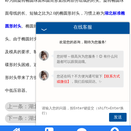
即为由旋转椭圆球面和圆筒形直段两部分组成的封头。旋转椭圆球
面母线的长、短轴之比为2.0的椭圆形封头，习惯上称为
湖北标准椭
圆形封头
。椭圆封头的力学性能次于
湖北半球封头
，但优于碟形封
在线客服
头。由于椭圆封头的深度介于半球形和碟形封头之间，对冲压设备
欢迎您的咨询，期待为您服务!
及模具的要求、制造难度亦介于两者之间，即比半球封头容易，比
您好呀～很高兴为您服务！😊 有什么问
题都可以跟我说哦。
碟形封头困难。近年来由于采用旋压制造工艺，为制造大直径椭圆
您还在吗？不方便沟通可留下
【联系方式
形封头带来了方便。我厂的椭圆封头因综合性能较好，被广泛用于
或微信】
，我们后续回访。✨
中低压容器。
上一条：湖北压力罐封头
发送
下一条：湖北铝椭圆封头