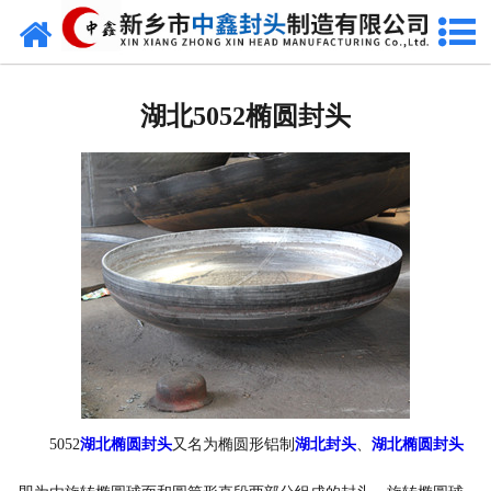
网站首页
湖北椭圆封头
湖北5052椭圆封头
湖北不锈钢封头
湖北封头厂家
湖北球形封头
湖北椎体封头
湖北库存类
湖北热压模具
5052
湖北椭圆封头
又名为椭圆形铝制
湖北封头
、
湖北椭圆封头
湖北7000分瓣封头